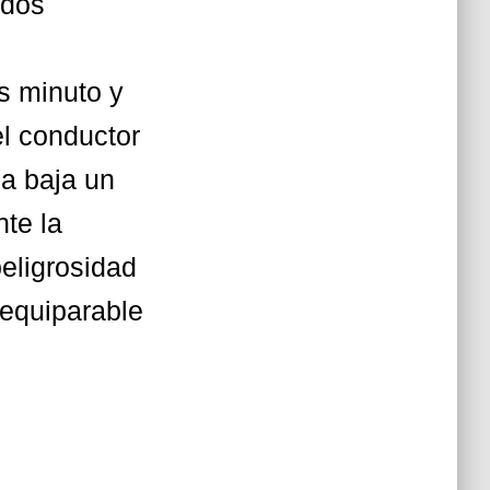
 dos
s minuto y
el conductor
ia baja un
te la
eligrosidad
 equiparable