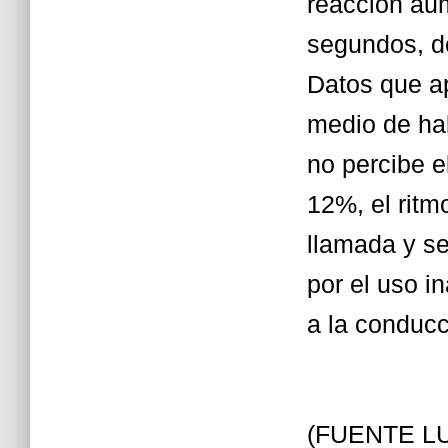
reacción au
segundos, d
Datos que ap
medio de hab
no percibe e
12%, el ritm
llamada y se
por el uso i
a la conducc
(FUENTE L