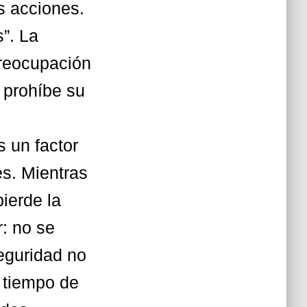
s acciones.
”. La
preocupación
o prohíbe su
s un factor
es. Mientras
ierde la
: no se
eguridad no
l tiempo de