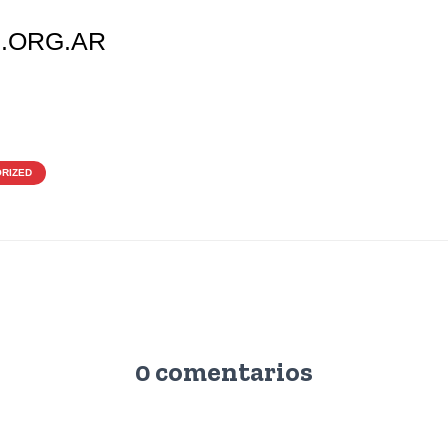
.ORG.AR
RIZED
0 comentarios