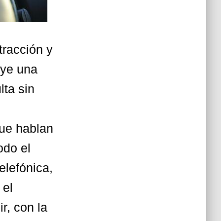
tracción y
uye una
lta sin
ue hablan
odo el
lefónica,
 el
r, con la